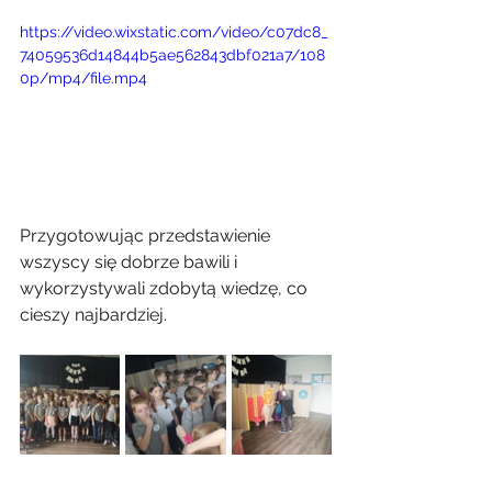
https://video.wixstatic.com/video/c07dc8_
74059536d14844b5ae562843dbf021a7/108
0p/mp4/file.mp4
Przygotowując przedstawienie 
wszyscy się dobrze bawili i 
wykorzystywali zdobytą wiedzę, co 
cieszy najbardziej. 