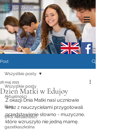
Post
Wszystkie posty
26 maj 2021
Wszystkie posty
Dzień Matki w Edujoy
Aktualności
Z okazji Dnia Matki nasi uczniowie 
Blog
wraz z nauczycielami przygotowali 
przedstawienie słowno - muzyczne, 
UKS Aktualności
które wzruszyło nie jedną mamę. 
gazetkaszkolna