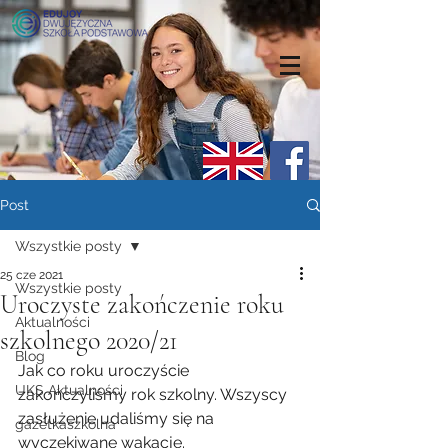
Post
Wszystkie posty
25 cze 2021
Wszystkie posty
Uroczyste zakończenie roku
Aktualności
szkolnego 2020/21
Blog
Jak co roku uroczyście 
UKS Aktualności
zakończyliśmy rok szkolny. Wszyscy 
zasłużenie udaliśmy się na 
gazetkaszkolna
wyczekiwane wakacje. 