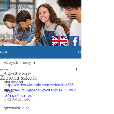
Post
Wszystkie posty
17 cze
Wszystkie posty
Zielona szkoła
Aktualności
https://video.wixstatic.com/video/fe4666_
776497ed101b4f9e921b7e06fd7c3a84/1080
Blog
p/mp4/file.mp4
UKS Aktualności
gazetkaszkolna