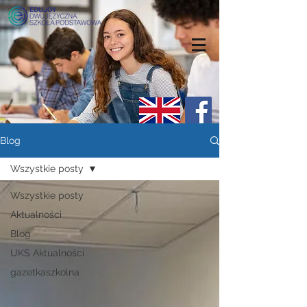
Blog
Wszystkie posty
Wszystkie posty
Aktualności
Blog
UKS Aktualności
gazetkaszkolna