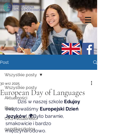
Post
Wszystkie posty
30 wrz 2025
Wszystkie posty
European Day of Languages
Aktualności
	Dziś w naszej szkole 
Edujoy
Blog
świętowaliśmy 
Europejski Dzień 
Języków
! 🌍Było barwnie, 
UKS Aktualności
smakowicie i bardzo 
gazetkaszkolna
międzynarodowo.