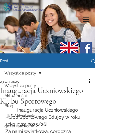
Post
Wszystkie posty
23 wrz 2025
Wszystkie posty
Inauguracja Uczniowskiego
Aktualności
Klubu Sportowego
Blog
	Inauguracja Uczniowskiego 
UKS Aktualności
Klubu Sportowego Edujoy w roku 
szkolnym 2025/26!
gazetkaszkolna
Za nami wyjątkowa, coroczna 