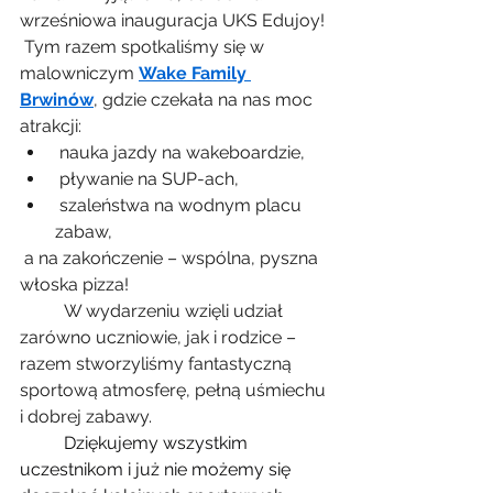
wrześniowa inauguracja UKS Edujoy! 
 Tym razem spotkaliśmy się w 
malowniczym 
Wake Family 
Brwinów
, gdzie czekała na nas moc 
atrakcji:
 nauka jazdy na wakeboardzie,
 pływanie na SUP-ach,
 szaleństwa na wodnym placu 
zabaw,
 a na zakończenie – wspólna, pyszna 
włoska pizza!
	W wydarzeniu wzięli udział 
zarówno uczniowie, jak i rodzice – 
razem stworzyliśmy fantastyczną 
sportową atmosferę, pełną uśmiechu 
i dobrej zabawy.
	Dziękujemy wszystkim 
uczestnikom i już nie możemy się 