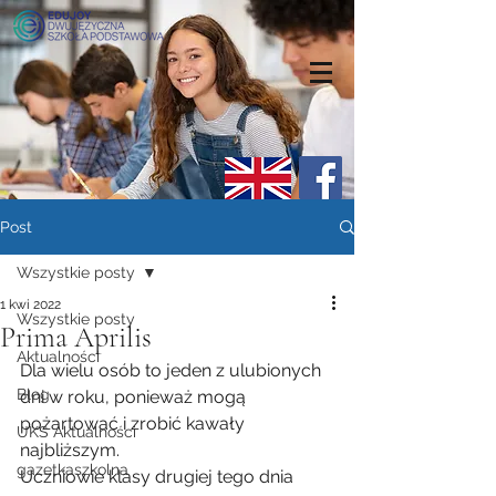
Post
Wszystkie posty
1 kwi 2022
Wszystkie posty
Prima Aprilis
Aktualności
Dla wielu osób to jeden z ulubionych 
Blog
dni w roku, ponieważ mogą 
pożartować i zrobić kawały 
UKS Aktualności
najbliższym.
gazetkaszkolna
Uczniowie klasy drugiej tego dnia 