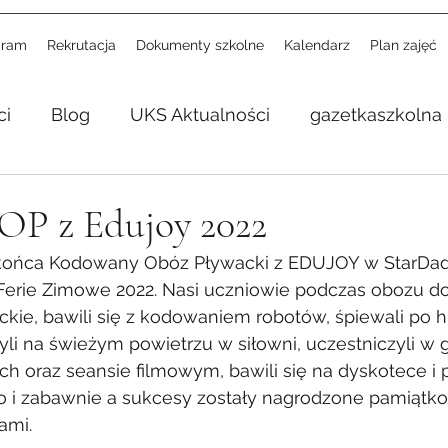
gram
Rekrutacja
Dokumenty szkolne
Kalendarz
Plan zajęć
ci
Blog
UKS Aktualności
gazetkaszkolna
P z Edujoy 2022
ł końca Kodowany Obóz Pływacki z EDUJOY w StarDad
ie Zimowe 2022. Nasi uczniowie podczas obozu dos
ckie, bawili się z kodowaniem robotów, śpiewali po 
yli na świeżym powietrzu w siłowni, uczestniczyli w g
 oraz seansie filmowym, bawili się na dyskotece i p
o i zabawnie a sukcesy zostały nagrodzone pamiątk
ami.