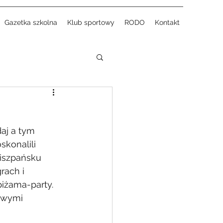
Gazetka szkolna
Klub sportowy
RODO
Kontakt
aj a tym 
konalili 
hiszpańsku 
rach i 
iżama-party. 
owymi 